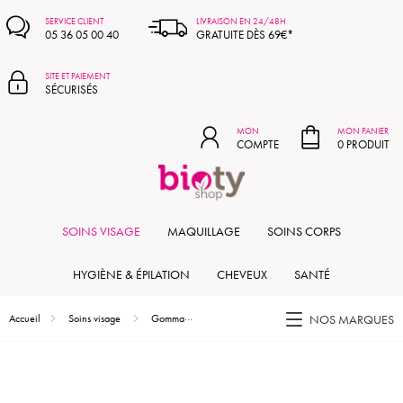
MON PANIER
SERVICE CLIENT
LIVRAISON EN 24/48H
05 36 05 00 40
GRATUITE DÈS 69€*
SITE ET PAIEMENT
SÉCURISÉS
MON
MON PANIER
COMPTE
0 PRODUIT
SOINS VISAGE
MAQUILLAGE
SOINS CORPS
HYGIÈNE & ÉPILATION
CHEVEUX
SANTÉ
Accueil
Soins visage
Gommages & Masques
Masque d'argile rouge - pea
NOS MARQUES