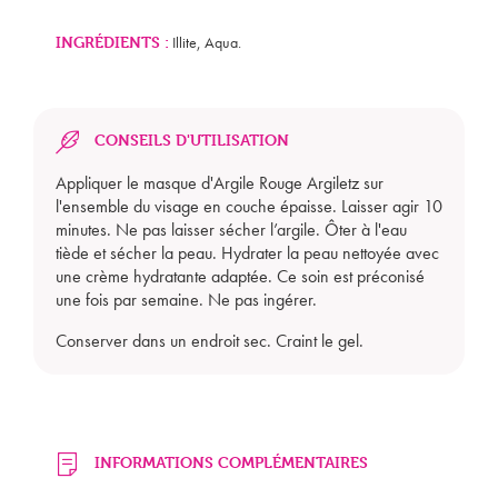
INGRÉDIENTS :
Illite, Aqua.
CONSEILS D'UTILISATION
Appliquer le masque d'Argile Rouge Argiletz sur
l'ensemble du visage en couche épaisse. Laisser agir 10
Mon panier est vide
minutes. Ne pas laisser sécher l’argile. Ôter à l'eau
tiède et sécher la peau. Hydrater la peau nettoyée avec
une crème hydratante adaptée. Ce soin est préconisé
une fois par semaine. Ne pas ingérer.
Conserver dans un endroit sec. Craint le gel.
INFORMATIONS COMPLÉMENTAIRES