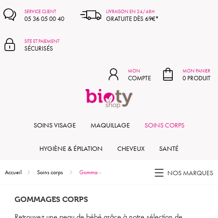
MON PANIER
SERVICE CLIENT
LIVRAISON EN 24/48H
05 36 05 00 40
GRATUITE DÈS 69€*
SITE ET PAIEMENT
SÉCURISÉS
MON
MON PANIER
COMPTE
0 PRODUIT
SOINS VISAGE
MAQUILLAGE
SOINS CORPS
HYGIÈNE & ÉPILATION
CHEVEUX
SANTÉ
Accueil
Soins corps
Gommages corps
NOS MARQUES
GOMMAGES CORPS
Retrouvez une peau de bébé grâce à notre sélection de