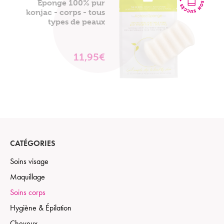
Mon panier est vide
Éponge 100% pur
konjac - corps - tous
types de peaux
11,95€
VOIR
LE
PRODUIT
CATÉGORIES
Soins visage
Maquillage
Soins corps
Hygiène & Épilation
Cheveux