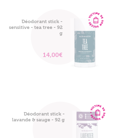
Déodorant stick -
sensitive - tea tree - 92
g
14,00€
VOIR
LE
PRODUIT
Déodorant stick -
lavande & sauge - 92 g