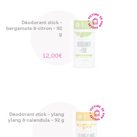
Déodorant stick -
bergamote & citron - 92
g
12,00€
VOIR
LE
PRODUIT
Déodorant stick - ylang
ylang & calendula - 92 g