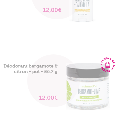
12,00€
VOIR
LE
PRODUIT
Déodorant bergamote &
citron - pot - 56,7 g
Mon panier est vide
12,00€
VOIR
LE
PRODUIT