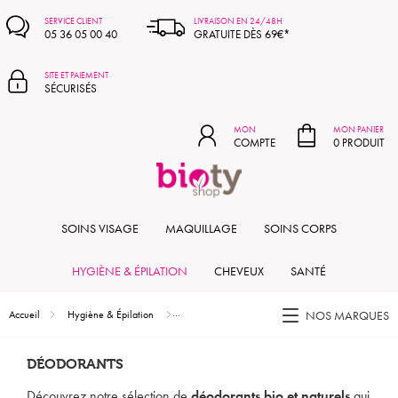
MON PANIER
SERVICE CLIENT
LIVRAISON EN 24/48H
05 36 05 00 40
GRATUITE DÈS 69€*
SITE ET PAIEMENT
SÉCURISÉS
MON
MON PANIER
COMPTE
0 PRODUIT
SOINS VISAGE
MAQUILLAGE
SOINS CORPS
HYGIÈNE & ÉPILATION
CHEVEUX
SANTÉ
Accueil
Hygiène & Épilation
Déodorants
NOS MARQUES
DÉODORANTS
Découvrez notre sélection de
déodorants bio et naturels
qui