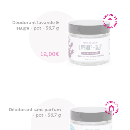
Déodorant lavande &
sauge - pot - 56,7 g
12,00€
VOIR
LE
PRODUIT
Déodorant sans parfum
- pot - 56,7 g