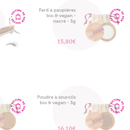
Fard à paupières
bio & vegan -
nacré - 3g
15,80€
VOIR
LE
PRODUIT
Poudre à sourcils
bio & vegan - 3g
16,10€
VOIR