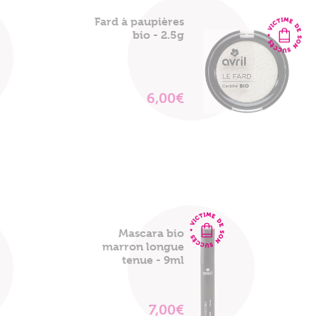
Fard à paupières
bio - 2.5g
6,00€
VOIR
LE
PRODUIT
Mascara bio
marron longue
tenue - 9ml
7,00€
VOIR