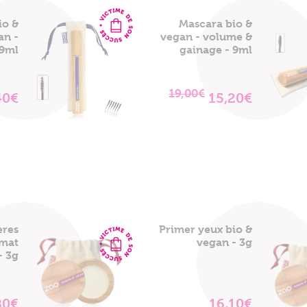
io &
Mascara bio &
an -
vegan - volume &
 9ml
gainage - 9ml
19,00€
40€
15,20€
VOIR
VOIR
LE
LE
PRODUIT
PRODUIT
ères
Primer yeux bio &
 mat
vegan - 3g
- 3g
80€
16,10€
VOIR
VOIR