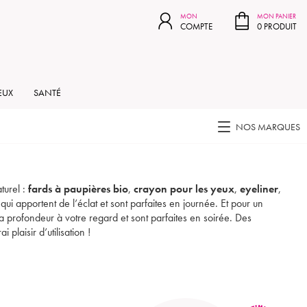
MON PANIER
MON
MON PANIER
COMPTE
0 PRODUIT
EUX
SANTÉ
NOS MARQUES
turel :
fards à paupières bio
,
crayon pour les yeux
,
eyeliner
,
qui apportent de l’éclat et sont parfaites en journée. Et pour un
a profondeur à votre regard et sont parfaites en soirée. Des
plaisir d’utilisation !