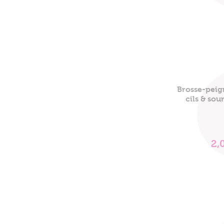
Brosse-peig
cils & sour
2,