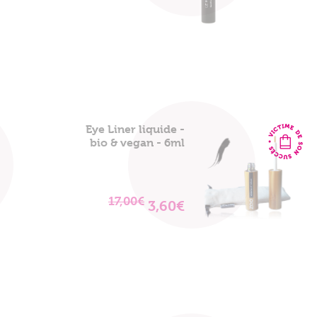
LE
PRODUIT
Eye Liner liquide -
bio & vegan - 6ml
17,00€
3,60€
VOIR
LE
PRODUIT
Mon panier est vide