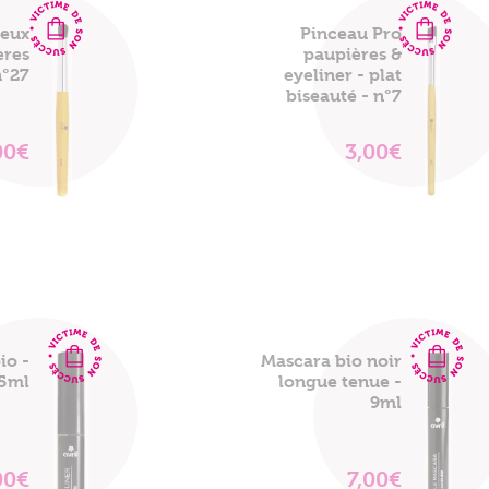
reux
Pinceau Pro
ères
paupières &
n°27
eyeliner - plat
biseauté - n°7
00€
3,00€
VOIR
VOIR
LE
LE
PRODUIT
PRODUIT
io -
Mascara bio noir
.5ml
longue tenue -
9ml
00€
7,00€
VOIR
VOIR