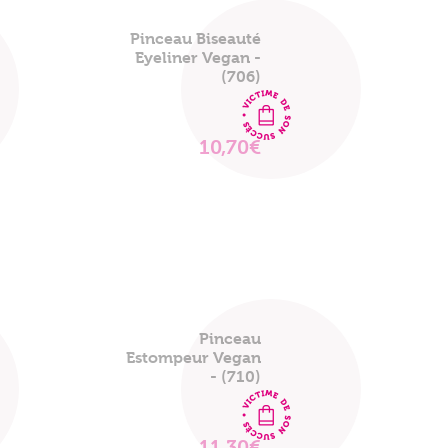
Pinceau Biseauté
Eyeliner Vegan -
(706)
10,70€
VOIR
LE
PRODUIT
Pinceau
Estompeur Vegan
- (710)
11,30€