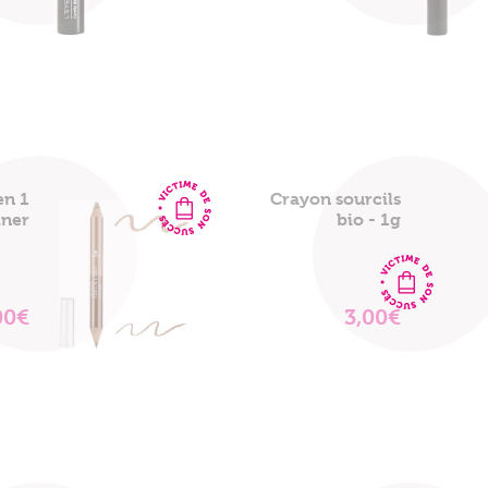
LE
LE
PRODUIT
PRODUIT
en 1
Crayon sourcils
iner
bio - 1g
00€
3,00€
VOIR
VOIR
LE
LE
PRODUIT
PRODUIT