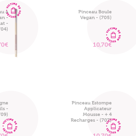
au à
Pinceau Boule
an -
Vegan - (705)
at -
704)
70€
10,70€
VOIR
VOIR
LE
LE
PRODUIT
PRODUIT
igne
Pinceau Estompe
ls -
Applicateur
709)
Mousse - + 4
Recharges - (707)
70€
10,70€