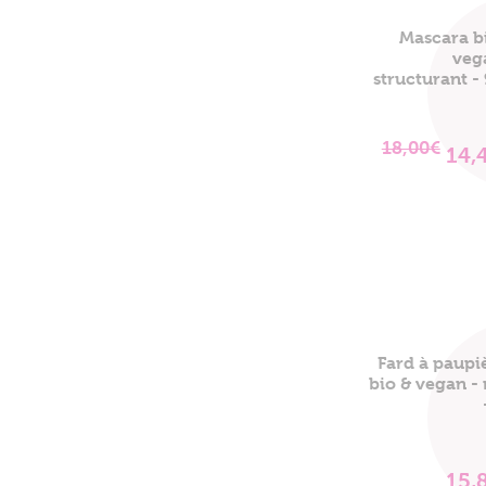
Mascara b
veg
structurant -
18,00€
14,
Fard à paupi
bio & vegan -
15,