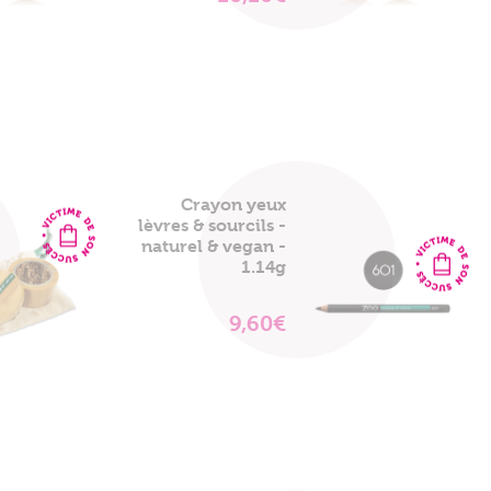
LE
PRODUIT
Crayon yeux
lèvres & sourcils -
naturel & vegan -
1.14g
9,60€
VOIR
LE
PRODUIT