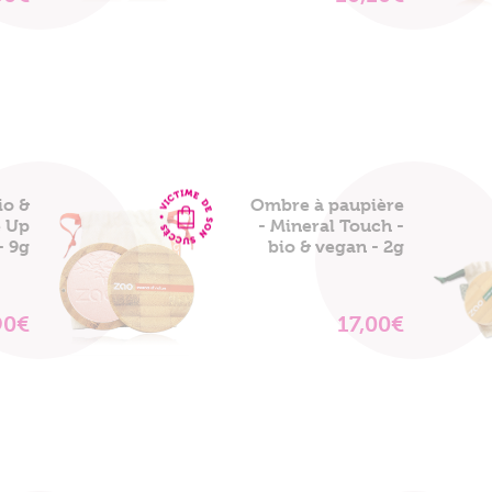
LE
LE
PRODUIT
PRODUIT
io &
Ombre à paupière
e Up
- Mineral Touch -
- 9g
bio & vegan - 2g
90€
17,00€
VOIR
VOIR
LE
LE
PRODUIT
PRODUIT