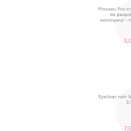
Pinceau Pro c
de paupi
estompeur - 
3,
Eyeliner noir b
3
7,