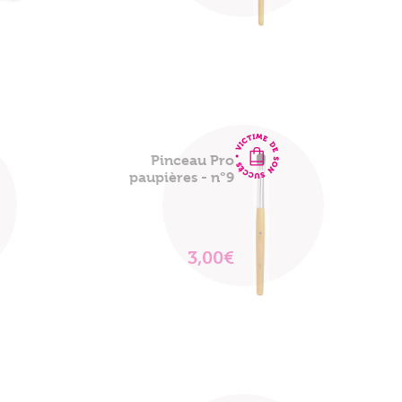
LE
PRODUIT
Pinceau Pro
paupières - n°9
3,00€
VOIR
LE
PRODUIT