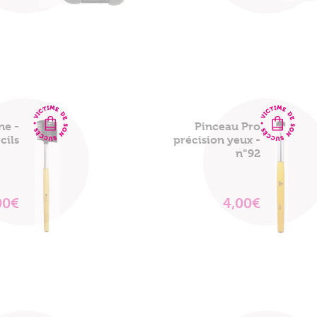
LE
LE
PRODUIT
PRODUIT
ne -
Pinceau Pro
cils
précision yeux -
n°92
00€
4,00€
VOIR
VOIR
LE
LE
PRODUIT
PRODUIT