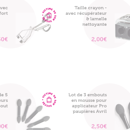
avec
Taille crayon -
fort
avec récupérateur
& lamelle
nettoyante
50€
2,00€
VOIR
VOIR
LE
LE
PRODUIT
PRODUIT
de 5
Lot de 3 embouts
eurs
en mousse pour
out
applicateur Pro
paupières Avril
00€
2,50€
VOIR
VOIR