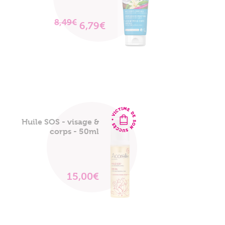
8,49€
6,79€
VOIR
LE
PRODUIT
Huile SOS - visage &
corps - 50ml
15,00€
VOIR
LE
PRODUIT