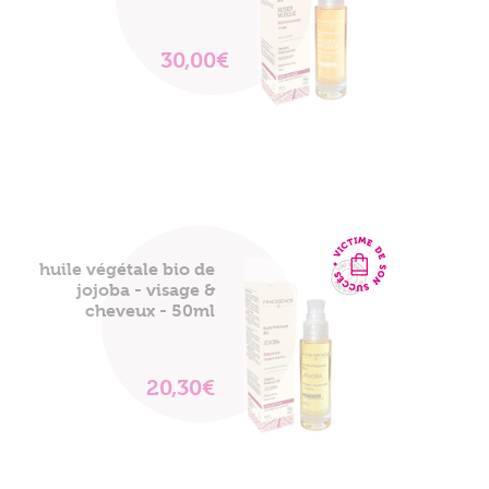
30,00€
VOIR
LE
PRODUIT
Mon panier est vide
huile végétale bio de
jojoba - visage &
cheveux - 50ml
20,30€
VOIR
LE
PRODUIT