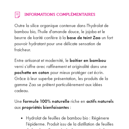
INFORMATIONS COMPLÉMENTAIRES
Outre la silice organique contenue dans l'hydrolat de
bambou bio, l'huile d'amande douce, le jojoba et le
beurre de karité confère à la
base de teint Zao
un fort
pouvoir hydratant pour une délicate sensation de
fraîcheur.
Entre artisanat et modernité, le
boîtier en bambou
verni s’offre avec raffinement et originalité dans une
pochette en coton
pour mieux protéger cet écrin.
Grâce à leur superbe présentation, les produits de la
Mon panier est vide
gamme Zao se prêtent particulièrement aux idées
cadeau.
Une
formule 100% naturelle
riche en
actifs naturels
aux
propriétés bienfaisantes
:
Hydrolat de feuilles de bambou bio : Régènere
l'épiderme. Produit issu de la distillation de feuilles