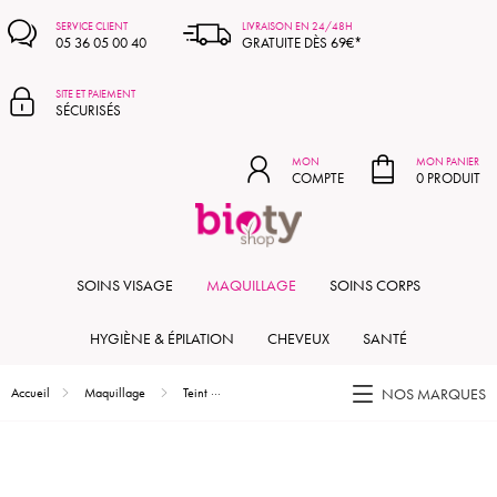
MON PANIER
SERVICE CLIENT
LIVRAISON EN 24/48H
05 36 05 00 40
GRATUITE DÈS 69€*
SITE ET PAIEMENT
SÉCURISÉS
MON
MON PANIER
COMPTE
0 PRODUIT
SOINS VISAGE
MAQUILLAGE
SOINS CORPS
HYGIÈNE & ÉPILATION
CHEVEUX
SANTÉ
Accueil
Maquillage
Teint
Base de Teint Lumière - bio & vegan - 30ml
NOS MARQUES