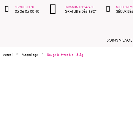
SERVICE CLIENT
LIVRAISON EN 24/48H
SITE ET PAIE
05 36 05 00 40
GRATUITE DÈS 69€*
SÉCURISÉ
SOINS VISAGE
Accueil
Maquillage
Rouge à lèvres bio - 3.5g