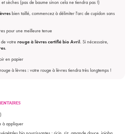
es et sèches (pas de baume sinon cela ne tiendra pas !)
èvres
bien taillé, commencez à délimiter l'arc de cupidon sans
vres pour une meilleure tenue
Mon panier est vide
 de votre
rouge à lèvres certifié bio Avril
. Si nécessaire,
res
.
oir en papier
uge à lèvres : votre rouge à lèvres tiendra très longtemps !
ENTAIRES
)
 à appliquer
végétales bio nourrissantes : ricin, riz, amande douce, jojoba