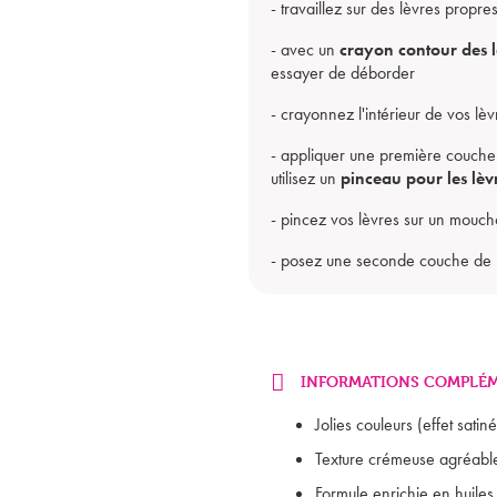
- travaillez sur des lèvres propr
- avec un
crayon contour des l
essayer de déborder
- crayonnez l'intérieur de vos lè
- appliquer une première couche
utilisez un
pinceau pour les lèv
- pincez vos lèvres sur un mouch
- posez une seconde couche de ro
INFORMATIONS COMPLÉM
Jolies couleurs (effet satiné
Texture crémeuse agréable
Formule enrichie en huiles 