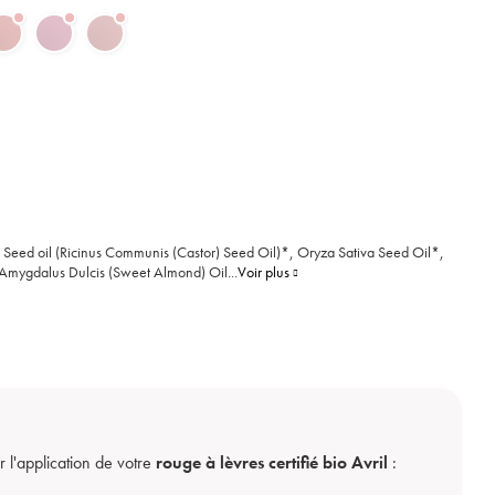
Seed oil (Ricinus Communis (Castor) Seed Oil)*, Oryza Sativa Seed Oil*,
 Amygdalus Dulcis (Sweet Almond) Oil
...
Voir plus
r l'application de votre
rouge à lèvres certifié bio Avril
: