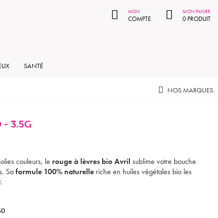
MON PANIER
MON
MON PANIER
COMPTE
0 PRODUIT
EUX
SANTÉ
NOS MARQUES
 - 3.5G
lies couleurs, le
rouge à lèvres bio Avril
sublime votre bouche
es. Sa
formule 100% naturelle
riche en huiles végétales bio les
.
60