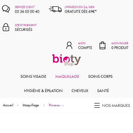
MON PANIER
SERVICE CLIENT
LIVRAISON EN 24/48H
05 36 05 00 40
GRATUITE DÈS 69€*
SITE ET PAIEMENT
SÉCURISÉS
MON
MON PANIER
COMPTE
0 PRODUIT
SOINS VISAGE
MAQUILLAGE
SOINS CORPS
HYGIÈNE & ÉPILATION
CHEVEUX
SANTÉ
Accueil
Maquillage
Pinceau Pro lèvres - plat bombé - n°4
NOS MARQUES