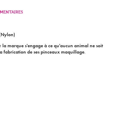
MENTAIRES
Mon panier est vide
(Nylon)
ar
la marque s'engage à ce qu'aucun animal ne soit
 la fabrication de ses pinceaux maquillage
.