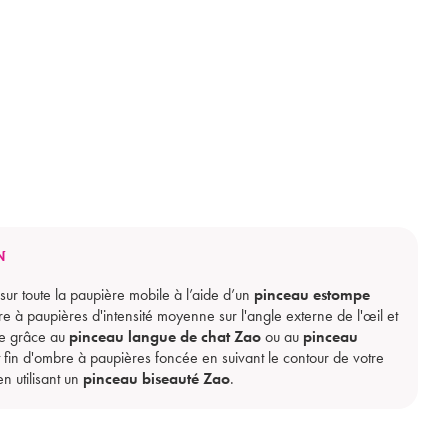
N
 sur toute la paupière mobile à l’aide d’un
pinceau estompe
e à paupières d'intensité moyenne sur l'angle externe de l'œil et
re grâce au
pinceau langue de chat Zao
ou au
pinceau
it fin d'ombre à paupières foncée en suivant le contour de votre
en utilisant un
pinceau biseauté Zao
.