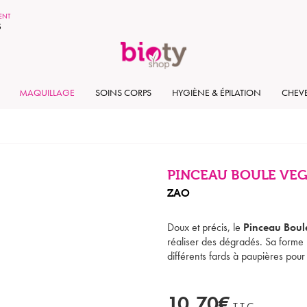
MENT
S
MAQUILLAGE
SOINS CORPS
HYGIÈNE & ÉPILATION
CHEV
PINCEAU BOULE VEGA
ZAO
Doux et précis, le
Pinceau Boul
réaliser des dégradés. Sa forme 
différents fards à paupières pour
10,70€
T.T.C.