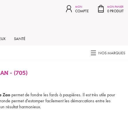
MON PANIER
MON
MON PANIER
COMPTE
0 PRODUIT
EUX
SANTÉ
NOS MARQUES
N - (705)
e Zao
permet de fondre les fards à paupières. Il est très utile pour
ronde permet d'estomper facilement les démarcations entre les
 un résultat harmonieux.