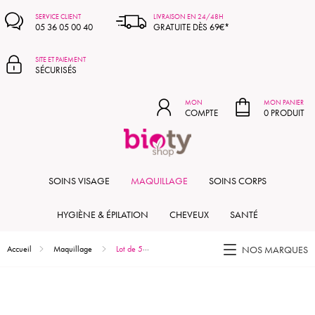
MON PANIER
SERVICE CLIENT
LIVRAISON EN 24/48H
05 36 05 00 40
GRATUITE DÈS 69€*
SITE ET PAIEMENT
SÉCURISÉS
MON
MON PANIER
COMPTE
0 PRODUIT
SOINS VISAGE
MAQUILLAGE
SOINS CORPS
HYGIÈNE & ÉPILATION
CHEVEUX
SANTÉ
Accueil
Maquillage
Lot de 5 applicateurs double embout
NOS MARQUES