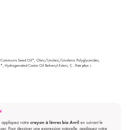
 Communis Seed Oil*, Oleic/Linoleic/Linolenic Polyglycerides,
s*, Hydrogenated Castor Oil Behenyl Esters, C
...
Voir plus
N
, appliquez votre
crayon à lèvres bio Avril
en suivant le
ser. Pour dessiner une expression naturelle, appliquez votre