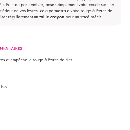
ée. Pour ne pas trembler, posez simplement votre coude sur une
térieur de vos lèvres, cela permettra à votre rouge à lèvres de
iliser régulièrement un
taille crayon
pour un tracé précis.
Mon panier est vide
MENTAIRES
res et empêche le rouge à lèvres de filer
 bio