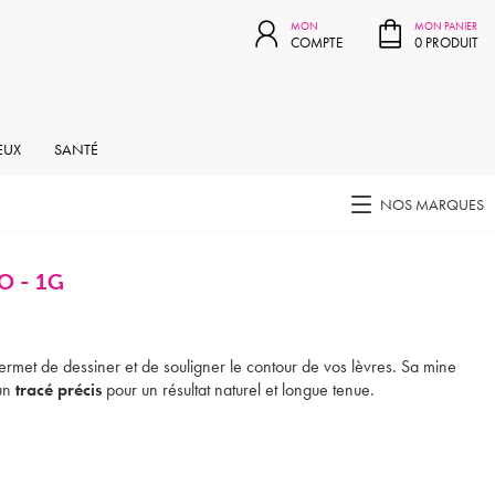
MON PANIER
MON
MON PANIER
COMPTE
0 PRODUIT
EUX
SANTÉ
NOS MARQUES
O - 1G
rmet de dessiner et de souligner le contour de vos lèvres. Sa mine
 un
tracé précis
pour un résultat naturel et longue tenue.