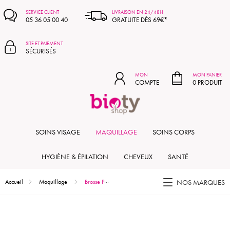
MON PANIER
SERVICE CLIENT
LIVRAISON EN 24/48H
05 36 05 00 40
GRATUITE DÈS 69€*
SITE ET PAIEMENT
SÉCURISÉS
MON
MON PANIER
COMPTE
0 PRODUIT
SOINS VISAGE
MAQUILLAGE
SOINS CORPS
HYGIÈNE & ÉPILATION
CHEVEUX
SANTÉ
Accueil
Maquillage
Brosse Peigne Sourcils et Cils - (709)
NOS MARQUES