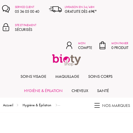
MON PANIER
SERVICE CLIENT
LIVRAISON EN 24/48H
05 36 05 00 40
GRATUITE DÈS 69€*
SITE ET PAIEMENT
SÉCURISÉS
MON
MON PANIER
COMPTE
0 PRODUIT
SOINS VISAGE
MAQUILLAGE
SOINS CORPS
HYGIÈNE & ÉPILATION
CHEVEUX
SANTÉ
Accueil
Hygiène & Épilation
Produits d'épilation
Gommage stimulant - co
NOS MARQUES