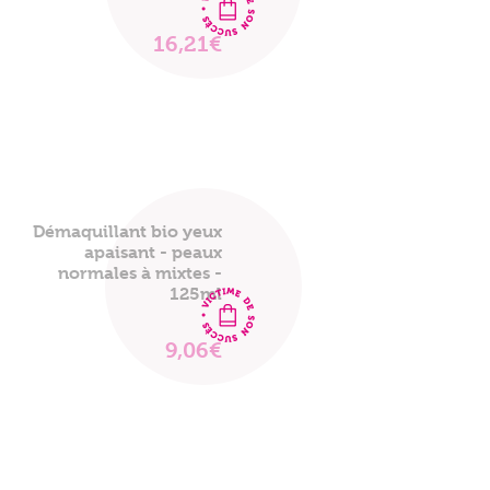
16,21€
VOIR
LE
PRODUIT
Démaquillant bio yeux
apaisant - peaux
normales à mixtes -
125ml
9,06€
VOIR
LE
PRODUIT