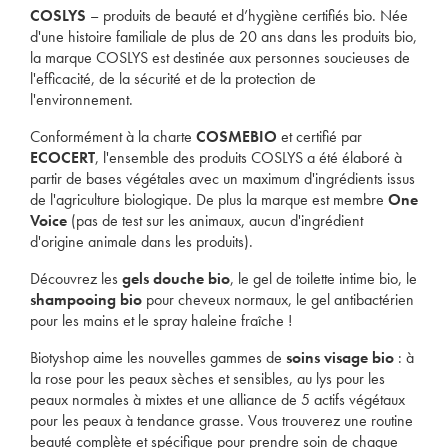
COSLYS
– produits de beauté et d’hygiène certifiés bio. Née
d'une histoire familiale de plus de 20 ans dans les produits bio,
la marque COSLYS est destinée aux personnes soucieuses de
l'efficacité, de la sécurité et de la protection de
l'environnement.
Conformément à la charte
COSMEBIO
et certifié par
ECOCERT
, l'ensemble des produits COSLYS a été élaboré à
partir de bases végétales avec un maximum d'ingrédients issus
de l'agriculture biologique. De plus la marque est membre
One
Voice
(pas de test sur les animaux, aucun d'ingrédient
d'origine animale dans les produits).
Découvrez les
gels douche bio
, le gel de toilette intime bio, le
shampooing bio
pour cheveux normaux, le gel antibactérien
pour les mains et le spray haleine fraîche !
Biotyshop aime les nouvelles gammes de
soins visage bio
: à
la rose pour les peaux sèches et sensibles, au lys pour les
peaux normales à mixtes et une alliance de 5 actifs végétaux
pour les peaux à tendance grasse. Vous trouverez une routine
beauté complète et spécifique pour prendre soin de chaque