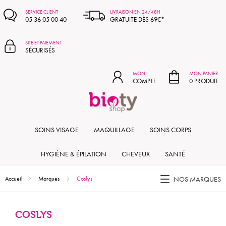
MON PANIER
SERVICE CLIENT
LIVRAISON EN 24/48H
05 36 05 00 40
GRATUITE DÈS 69€*
SITE ET PAIEMENT
SÉCURISÉS
MON
MON PANIER
COMPTE
0 PRODUIT
SOINS VISAGE
MAQUILLAGE
SOINS CORPS
HYGIÈNE & ÉPILATION
CHEVEUX
SANTÉ
Accueil
Marques
Coslys
NOS MARQUES
COSLYS