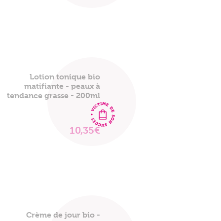
LE
PRODUIT
Lotion tonique bio
matifiante - peaux à
tendance grasse - 200ml
10,35€
VOIR
LE
PRODUIT
Mon panier est vide
Crème de jour bio -