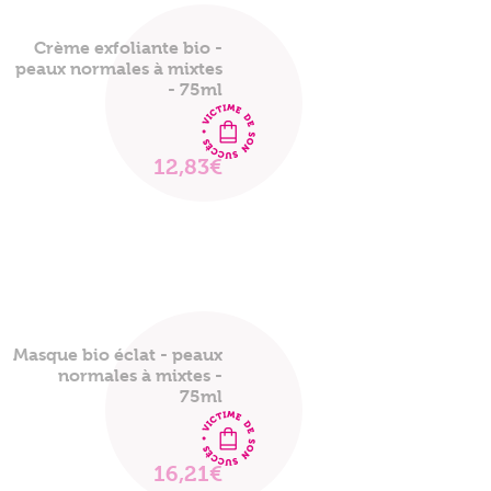
Crème exfoliante bio -
peaux normales à mixtes
- 75ml
12,83€
VOIR
LE
PRODUIT
Masque bio éclat - peaux
normales à mixtes -
75ml
16,21€
VOIR