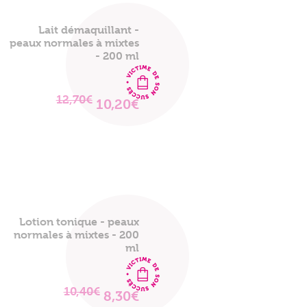
Lait démaquillant -
peaux normales à mixtes
- 200 ml
12,70€
10,20€
VOIR
LE
PRODUIT
Lotion tonique - peaux
normales à mixtes - 200
ml
10,40€
8,30€
VOIR