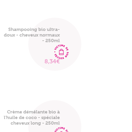
Shampooing bio ultra-
doux - cheveux normaux
- 250ml
8,34€
VOIR
LE
PRODUIT
Crème démêlante bio à
l'huile de coco - spéciale
cheveux long - 250ml