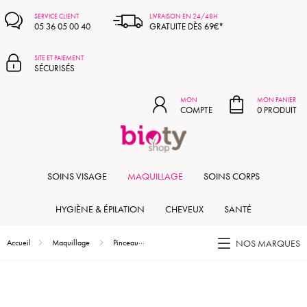
MON PANIER
SERVICE CLIENT
LIVRAISON EN 24/48H
05 36 05 00 40
GRATUITE DÈS 69€*
SITE ET PAIEMENT
SÉCURISÉS
MON
MON PANIER
COMPTE
0 PRODUIT
SOINS VISAGE
MAQUILLAGE
SOINS CORPS
HYGIÈNE & ÉPILATION
CHEVEUX
SANTÉ
Accueil
Maquillage
Pinceaux & accessoires maquillage
Pinceau Pro Blush
NOS MARQUES